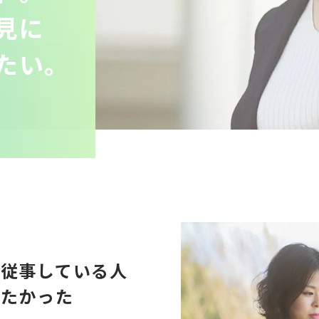
見に
たい。
に従事している人
したかった