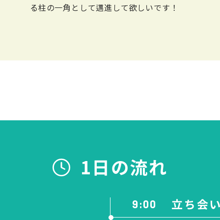
る柱の一角として邁進して欲しいです！
1日の流れ
立ち会
9:00