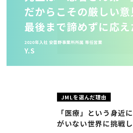
だからこその厳しい意
最後まで諦めずに応え
2020年入社 安曇野事業所所属 専任営業
Y.S
JMLを選んだ理由
「医療」という身近
がいない世界に挑戦